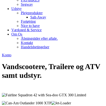
FAT-BIKES
Segway
Udstyr
Plejeprodukter
Salt-Away
Fortøjring
Nice to have
Værksted & Service
Om Os
Åbningstider efter aftale.
Kontakt
Handelsbetingelser
Konto
Vandscootere, Trailere og ATV
samt udstyr.