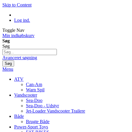
Skip to Content
Log ind.
Toggle Nav
Min indkøbskurv
Søg
Søg
Avanceret søgning
Søg
Menu
ATV
Can-Am
Warn Spil
Vandscooter
Sea-Doo
Sea-Doo - Udstyr
Jet-Loader Vandscooter Trailere
Både
Brugte Både
Power-Sport Toys