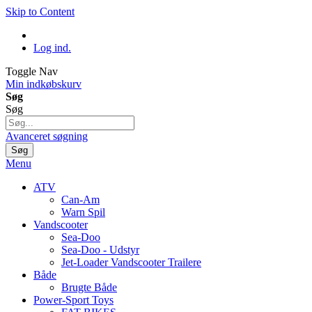
Skip to Content
Log ind.
Toggle Nav
Min indkøbskurv
Søg
Søg
Avanceret søgning
Søg
Menu
ATV
Can-Am
Warn Spil
Vandscooter
Sea-Doo
Sea-Doo - Udstyr
Jet-Loader Vandscooter Trailere
Både
Brugte Både
Power-Sport Toys