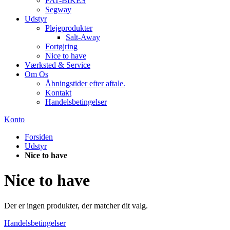
FAT-BIKES
Segway
Udstyr
Plejeprodukter
Salt-Away
Fortøjring
Nice to have
Værksted & Service
Om Os
Åbningstider efter aftale.
Kontakt
Handelsbetingelser
Konto
Forsiden
Udstyr
Nice to have
Nice to have
Der er ingen produkter, der matcher dit valg.
Handelsbetingelser